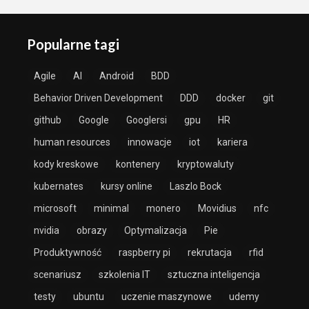
Popularne tagi
Agile
AI
Android
BDD
Behavior Driven Development
DDD
docker
git
github
Google
Googlersi
gpu
HR
human resources
innowacje
iot
kariera
kody kreskowe
kontenery
kryptowaluty
kubernates
kursy online
Laszlo Bock
microsoft
minimal
monero
Movidius
nfc
nvidia
obrazy
Optymalizacja
Pie
Produktywność
raspberry pi
rekrutacja
rfid
scenariusz
szkolenia IT
sztuczna inteligencja
testy
ubuntu
uczenie maszynowe
udemy