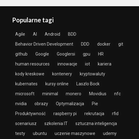
Popularne tagi
Agile
AI
Android
BDD
Behavior Driven Development
DDD
docker
git
github
Google
Googlersi
gpu
HR
human resources
innowacje
iot
kariera
kody kreskowe
kontenery
kryptowaluty
kubernates
kursy online
Laszlo Bock
microsoft
minimal
monero
Movidius
nfc
nvidia
obrazy
Optymalizacja
Pie
Produktywność
raspberry pi
rekrutacja
rfid
scenariusz
szkolenia IT
sztuczna inteligencja
testy
ubuntu
uczenie maszynowe
udemy